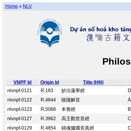
Home
»
NLV
Philo
VNPF Id
Origin Id
Title (HN)
nlvnpf-0121
R.183
妙法蓮華經
D
nlvnpf-0122
R.4844
陰隲解音
Â
nlvnpf-0123
R.5068
本善經
B
nlvnpf-0127
R.3962
高王觀世音經
C
nlvnpf-0129
R.4854
鑄魂爐國音真經
C