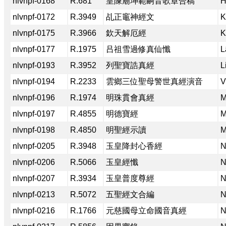
nlvnpf-0168
R.681
皇陳廟坤範嗣音歌章合稿
H
nlvnpf-0172
R.3949
乩正竈神經文
K
nlvnpf-0175
R.3966
欽天解厄經
K
nlvnpf-0177
R.1975
吕祖雪過修真仙懺
L
nlvnpf-0193
R.3952
列聖寶誥真經
L
nlvnpf-0194
R.2233
雲鄉三位聖母警世真經演音
V
nlvnpf-0196
R.1974
明珠貫會真經
M
nlvnpf-0197
R.4855
明德寶經
M
nlvnpf-0198
R.4850
明聖經示讀
M
nlvnpf-0205
R.3948
玉皇降封心香經
N
nlvnpf-0206
R.5066
玉皇經懺
N
nlvnpf-0207
R.3934
玉皇普度尊經
N
nlvnpf-0213
R.5072
五聖經文合編
N
nlvnpf-0216
R.1766
元慈國母立命國音真經
N