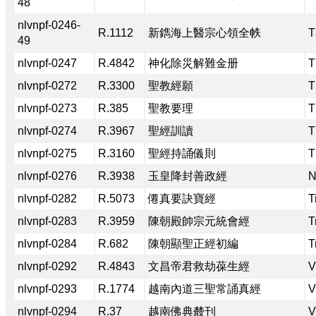
48
nlvnpf-0246-
R.1112
新鐫海上醫宗心領全帙
T
49
nlvnpf-0247
R.4842
神化除災解難金册
T
nlvnpf-0272
R.3300
聖教經願
T
nlvnpf-0273
R.385
聖教要理
T
nlvnpf-0274
R.3967
聖經訓讀
T
nlvnpf-0275
R.3160
聖經持誦儀則
T
nlvnpf-0276
R.3938
玉皇降封善政經
N
nlvnpf-0282
R.5073
僊真要訣寶經
T
nlvnpf-0283
R.3959
陳朝殿帥宗元統會經
T
nlvnpf-0284
R.682
陳朝顯聖正經初編
T
nlvnpf-0292
R.4843
文昌帝君救劫葆生經
V
nlvnpf-0293
R.1774
越南內道三聖常誦真經
V
nlvnpf-0294
R.37
越南佛典樷刊
V