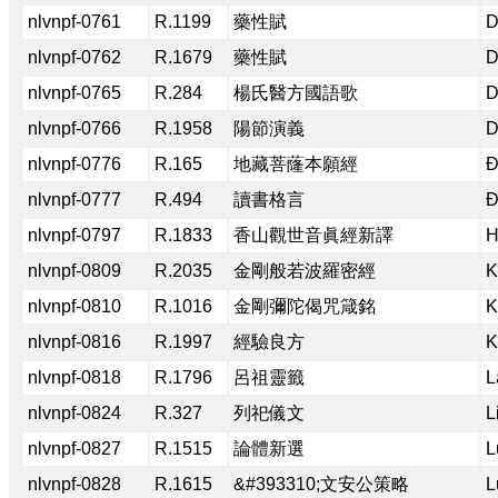
nlvnpf-0761
R.1199
藥性賦
D
nlvnpf-0762
R.1679
藥性賦
D
nlvnpf-0765
R.284
楊氏醫方國語歌
D
nlvnpf-0766
R.1958
陽節演義
D
nlvnpf-0776
R.165
地藏菩蕯本願經
Đ
nlvnpf-0777
R.494
讀書格言
Đ
nlvnpf-0797
R.1833
香山觀世音眞經新譯
H
nlvnpf-0809
R.2035
金剛般若波羅密經
K
nlvnpf-0810
R.1016
金剛彌陀偈咒箴銘
K
nlvnpf-0816
R.1997
經驗良方
K
nlvnpf-0818
R.1796
呂祖靈籤
L
nlvnpf-0824
R.327
列祀儀文
L
nlvnpf-0827
R.1515
論體新選
L
nlvnpf-0828
R.1615
&#393310;文安公策略
L