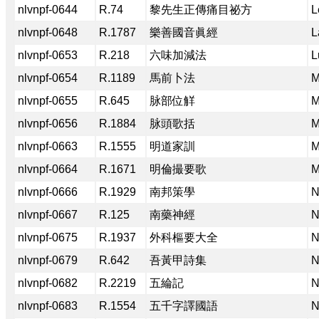
nlvnpf-0644
R.74
黎先生正傳痛目祕方
L
nlvnpf-0648
R.1787
樂善國音眞經
L
nlvnpf-0653
R.218
六味加減法
L
nlvnpf-0654
R.1189
馬前卜法
M
nlvnpf-0655
R.645
脉部位觧
M
nlvnpf-0656
R.1884
脉頭歌括
M
nlvnpf-0663
R.1555
明道家訓
M
nlvnpf-0664
R.1671
明倫撮要歌
M
nlvnpf-0666
R.1929
南邦策學
N
nlvnpf-0667
R.125
南藥神經
N
nlvnpf-0675
R.1937
外科樞要大全
N
nlvnpf-0679
R.642
吾黃甲詩集
N
nlvnpf-0682
R.2219
五綸記
N
nlvnpf-0683
R.1554
五千字譯國語
N