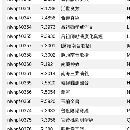
nlvnpf-0346
R.1788
活世良方
H
nlvnpf-0347
R.4858
合善真經
H
nlvnpf-0354
R.3973
吕祖勸孝戒淫文
L
nlvnpf-0355
R.3930
吕祖師勅演廣化真經
L
nlvnpf-0357
R.3001
[脉頭南音歌括]
[
nlvnpf-0358
R.3002
脉頭南音歌括
M
nlvnpf-0360
R.192
南藥神效
N
nlvnpf-0361
R.2014
南海三乘演義
N
nlvnpf-0365
R.5520
羲經蠡測國音
H
nlvnpf-0366
R.5054
義畧
N
nlvnpf-0368
R.5920
玉諭全書
N
nlvnpf-0374
R.3933
普度陰陽寳經
P
nlvnpf-0375
R.3956
官帝桃園明聖經
Q
nlvnpf-0376
R.388
觀世音真經
Q