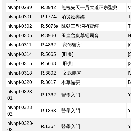
nlvnpf-0299
R.3942
無極先天一貫大道正宗聖典
V
nlvnpf-0301
R.1774a
消災延壽經
T
nlvnpf-0302
R.5073a
陳朝三界洞祈寶經
T
nlvnpf-0305
R.3960
玉皇普度尊經國音
N
nlvnpf-0311
R.4862
[家傳醫方]
[
nlvnpf-0314
R.5665
[册供]
[
nlvnpf-0315
R.5663
[册供]
[
nlvnpf-0318
R.3802
[文武義畧]
[
nlvnpf-0320
R.3017
本草備要
B
nlvnpf-0323-
R.1362
醫學入門
Y
01
nlvnpf-0323-
R.1363
醫學入門
Y
02
nlvnpf-0323-
R.1364
醫學入門
Y
03