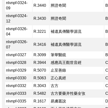
nlvnpf-0324-
R.3440
辨證奇聞
B
09
nlvnpf-0324-
R.3430
辨證奇聞
B
12
nlvnpf-0326-
R.3221
補遺真傳醫學源流
B
04
nlvnpf-0326-
R.3416
補遺真傳醫學源流
B
07
nlvnpf-0327
R.3099
筆華醫鏡
B
nlvnpf-0328
R.3944
感應高王觀世音經
C
nlvnpf-0329
R.5070
止至善錄
C
nlvnpf-0330
R.5063
正心真經
C
nlvnpf-0332
R.3043
古方
C
nlvnpf-0333
R.5482
古方要藥并性藥全攷
C
nlvnpf-0335
R.1617
易膚叢說
D