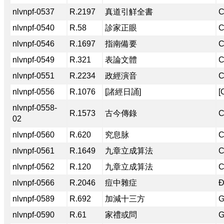
nlvnpf-0537
R.2197
真道引觧全書
C
nlvnpf-0540
R.58
診家正眼
C
nlvnpf-0546
R.1697
指南備要
C
nlvnpf-0549
R.321
表論文體
C
nlvnpf-0551
R.2234
政經演音
C
nlvnpf-0556
R.1076
[諸經日誦]
[
nlvnpf-0558-
R.1573
古今傳錄
C
02
nlvnpf-0560
R.620
究息脉
C
nlvnpf-0561
R.1649
九章立成算法
C
nlvnpf-0562
R.120
九章立成算法
C
nlvnpf-0566
R.2046
痘中雜症
Đ
nlvnpf-0589
R.692
加減十三方
G
nlvnpf-0590
R.61
家禮或問
G