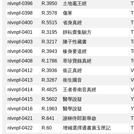
nlvnpf-0396
R.3950
土地竈王經
T
nlvnpf-0398
R.3578
傷寒
T
nlvnpf-0400
R.5515
省身真經
T
nlvnpf-0401
R.3195
靜耘齋集驗方
T
nlvnpf-0403
R.3217
陳子性藏書
T
nlvnpf-0406
R.3943
修身要道經
T
nlvnpf-0408
R.1786
萃珍寶錄真經
T
nlvnpf-0412
R.3936
衞正真經
V
nlvnpf-0413
R.3267
衛生國音
V
nlvnpf-0414
R.4825
王者香南音真經
V
nlvnpf-0415
R.5602
醫學說疑
Y
nlvnpf-0416
R.1963
醫學說疑
Y
nlvnpf-0421
R.641
謝林侍郎新舉啟
T
nlvnpf-0422
R.60
增補選擇通書廣玉匣記
T