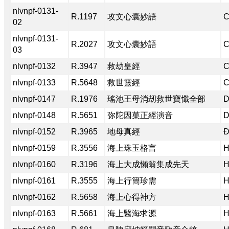
nlvnpf-0131-
R.1197
攻文心囊妙語
C
02
nlvnpf-0131-
R.2027
攻文心囊妙語
C
03
nlvnpf-0132
R.3947
救劫皇經
C
nlvnpf-0133
R.5648
救世靈經
C
nlvnpf-0147
R.1976
瑤池王母消刼救世寶懺全部
D
nlvnpf-0148
R.5651
弥陀因菓正經演音
D
nlvnpf-0152
R.3965
地母真經
Đ
nlvnpf-0159
R.3556
海上珠玉格言
H
nlvnpf-0160
R.3196
海上大成懶翁集成先天
H
nlvnpf-0161
R.3555
海上行簡珍需
H
nlvnpf-0162
R.5658
海上心得神方
H
nlvnpf-0163
R.5661
海上醫海求源
H