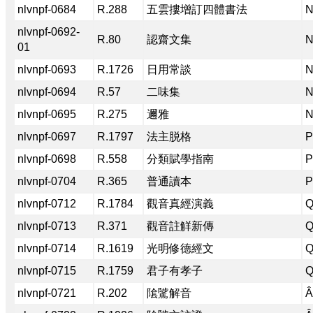
nlvnpf-0684
R.288
五雲摟增訂四體書法
N
nlvnpf-0692-
R.80
認齋文集
N
01
nlvnpf-0693
R.1726
日用常談
N
nlvnpf-0694
R.57
二味集
N
nlvnpf-0695
R.275
邇雅
N
nlvnpf-0697
R.1797
法主脱格
P
nlvnpf-0698
R.558
分類賦學指南
P
nlvnpf-0704
R.365
普通讀本
P
nlvnpf-0712
R.1784
觀音真經演義
Q
nlvnpf-0713
R.371
觀音註觧新傳
Q
nlvnpf-0714
R.1619
光明修德經文
Q
nlvnpf-0715
R.1759
君子有孝子
Q
nlvnpf-0721
R.202
隂騭解音
Â