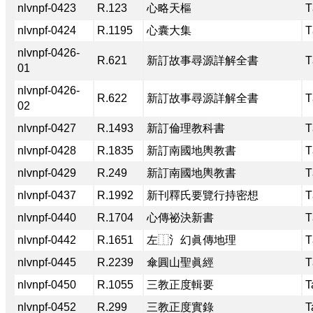
nlvnpf-0423
R.123
心略天樞
T
nlvnpf-0424
R.1195
心囊大集
T
nlvnpf-0426-
R.621
新訂故事尋源詳解全書
T
01
nlvnpf-0426-
R.622
新訂故事尋源詳解全書
T
02
nlvnpf-0427
R.1493
新訂倫理教科書
T
nlvnpf-0428
R.1835
新訂南國地輿教書
T
nlvnpf-0429
R.249
新訂南國地輿教書
T
nlvnpf-0437
R.1992
新刊釋氏要覽行持密想
T
nlvnpf-0440
R.1704
心傳祕決新書
T
nlvnpf-0442
R.1651
左⿰氵幻眞傳地理
T
nlvnpf-0445
R.2239
傘圓山聖眞經
T
nlvnpf-0450
R.1055
三教正度輯要
T
nlvnpf-0452
R.299
三教正度實錄
T