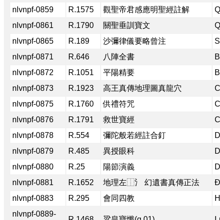
nlvnpf-0859
R.1575
觀聖帝君感應明聖經註解
Q
nlvnpf-0861
R.1790
關聖垂訓寶文
Q
nlvnpf-0865
R.189
沙彌律儀要略曾注
S
nlvnpf-0871
R.646
八陣全書
B
nlvnpf-0872
R.1051
平陽精要
B
nlvnpf-0873
R.1923
高王真傳地理圖真龍穴
C
nlvnpf-0875
R.1760
供禮符咒
C
nlvnpf-0876
R.1791
救世寶經
C
nlvnpf-0878
R.554
彌陀般若經註合釘
D
nlvnpf-0879
R.485
異授眼科
D
nlvnpf-0880
R.25
陽節演義
D
nlvnpf-0881
R.1652
地理左⿰氵 幻遺書真傳正法
Đ
nlvnpf-0883
R.295
會同四教
H
nlvnpf-0889-
R.1468
粱皇寶懺(q.01)
L