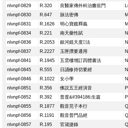
nlvnpf-0829
R.320
良醫家傳外科治癰疽門
L
nlvnpf-0830
R.647
脉法密傳
M
nlvnpf-0831
R.1626
明心寶鑑釋義
M
nlvnpf-0834
R.221
南天藥性賦
N
nlvnpf-0836
R.2053
銀河鏡天度𢼂法
N
nlvnpf-0837
R.2227
玉匣攢要通用
N
nlvnpf-0841
R.1945
五雲樓增訂四體書法
N
nlvnpf-0845
R.555
日誦修持切要經
N
nlvnpf-0846
R.1022
女小學
N
nlvnpf-0851
R.356
佛説五王經演音
P
nlvnpf-0852
R.392
普度&#394186;生篇
P
nlvnpf-0855
R.1877
觀音芫子本行
Q
nlvnpf-0856
R.1191
觀音普門品經
Q
nlvnpf-0857
R.195
官箴捷錄
Q