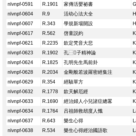
nlvnpf-0591
R.1901
家傳活嬰祕書
G
nlvnpf-0604
R.9
活幼心法大全
H
nlvnpf-0607
R.343
學規新場開設
H
nlvnpf-0617
R.562
啓童説約
K
nlvnpf-0621
R.2235
欽定梵音大悲
K
nlvnpf-0623
R.1902
孔⿱񠶭子精神論
K
nlvnpf-0624
R.1825
孔明先生馬前卦
K
nlvnpf-0628
R.2034
金剛般若波羅密經集注
K
nlvnpf-0629
R.354
經驗單方
K
nlvnpf-0632
R.1778
欽天解厄經
K
nlvnpf-0633
R.1690
經治婦人小兒諸症總畧
K
nlvnpf-0634
R.1764
吕祖師救刼度人懺
L
nlvnpf-0637
R.643
樂生心得
L
nlvnpf-0638
R.534
樂生心得經治國語歌
L