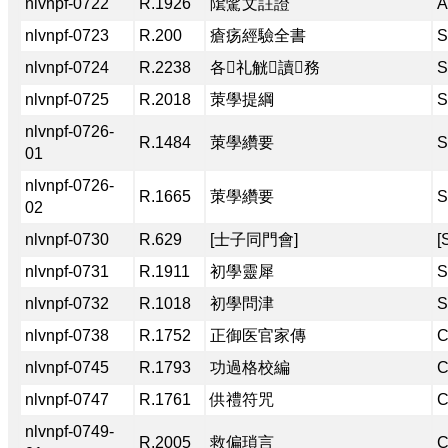
nlvnpf-0722
R.1926
隂騭文註證
Â
nlvnpf-0723
R.200
瘡疡經驗全書
S
nlvnpf-0724
R.2238
各𣈜礼觥𢆥讀𥪝務
S
nlvnpf-0725
R.2018
茦學提綱
S
nlvnpf-0726-
R.1484
茦學纘要
S
01
nlvnpf-0726-
R.1665
茦學纘要
S
02
nlvnpf-0730
R.629
[士子同門會]
[
nlvnpf-0731
R.1911
初學靈犀
S
nlvnpf-0732
R.1018
初學問津
S
nlvnpf-0738
R.1752
正御医官家傳
C
nlvnpf-0745
R.1793
功過格校編
C
nlvnpf-0747
R.1761
供禮符咒
C
nlvnpf-0749-
R.2005
救偏瑣言
C