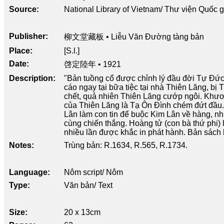
Source
National Library of Vietnam/ Thư viện Quốc 
Publisher
柳文堂藏板 • Liễu Văn Đường tàng bản
Place
[S.l.]
Date
啓定陸年 • 1921
Description
"Bản tuồng cổ được chỉnh lý đầu đời Tự Đức.
cáo ngay tại bữa tiệc tại nhà Thiên Lăng, b
chết, quả nhiên Thiên Lăng cướp ngôi. Khươ
của Thiên Lăng là Tạ Ôn Đình chém đứt đầu
Lân làm con tin để buộc Kim Lân về hàng, n
cùng chiến thắng. Hoàng tử (con bà thứ phi) 
nhiều lần được khắc in phát hành. Bản sách h
Notes
Trùng bản: R.1634, R.565, R.1734.
Language
Nôm script/ Nôm
Type
Văn bản/ Text
Size
20 x 13cm