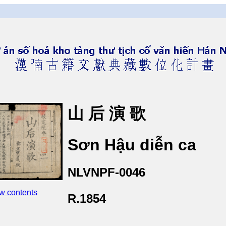
山 后 演 歌
Sơn Hậu diễn ca
NLVNPF-0046
w contents
R.1854