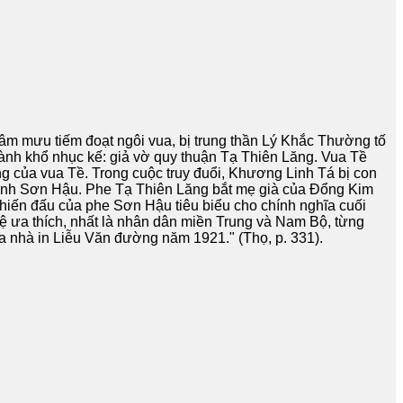
 âm mưu tiếm đoạt ngôi vua, bị trung thần Lý Khắc Thường tố
hành khổ nhục kế: giả vờ quy thuận Tạ Thiên Lăng. Vua Tề
 của vua Tề. Trong cuộc truy đuổi, Khương Linh Tá bị con
hành Sơn Hậu. Phe Tạ Thiên Lăng bắt mẹ già của Đổng Kim
hiến đấu của phe Sơn Hậu tiêu biểu cho chính nghĩa cuối
hệ ưa thích, nhất là nhân dân miền Trung và Nam Bộ, từng
ủa nhà in Liễu Văn đường năm 1921." (Thọ, p. 331).