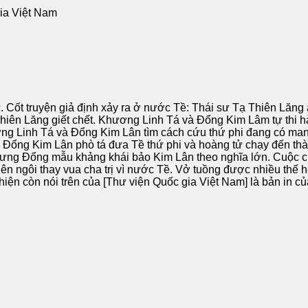
gia Việt Nam
 Cốt truyện giả định xảy ra ở nước Tề: Thái sư Tạ Thiên Lăng
ị Thiên Lăng giết chết. Khương Linh Tá và Đổng Kim Lâm tự thi 
ng Linh Tá và Đổng Kim Lân tìm cách cứu thứ phi đang có mang
. Đổng Kim Lân phò tá đưa Tề thứ phi và hoàng tử chạy đến t
hưng Đổng mẫu khảng khái bảo Kim Lân theo nghĩa lớn. Cuộc c
lên ngôi thay vua cha trị vì nước Tề. Vở tuồng được nhiều thế 
iện còn nói trên của [Thư viện Quốc gia Việt Nam] là bản in c