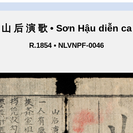
山 后 演 歌 • Sơn Hậu diễn ca
R.1854 • NLVNPF-0046