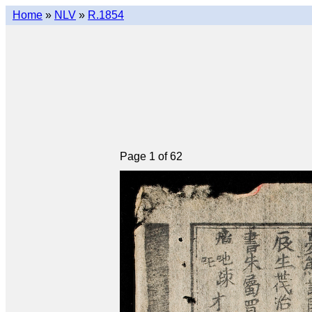
Home
»
NLV
»
R.1854
Page 1 of 62