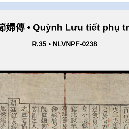
傳 • Quỳnh Lưu tiết phụ t
R.35 • NLVNPF-0238