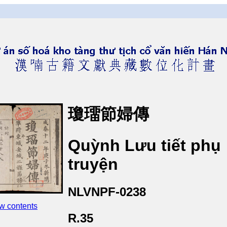
瓊璢節婦傳
Quỳnh Lưu tiết phụ
truyện
NLVNPF-0238
w contents
R.35