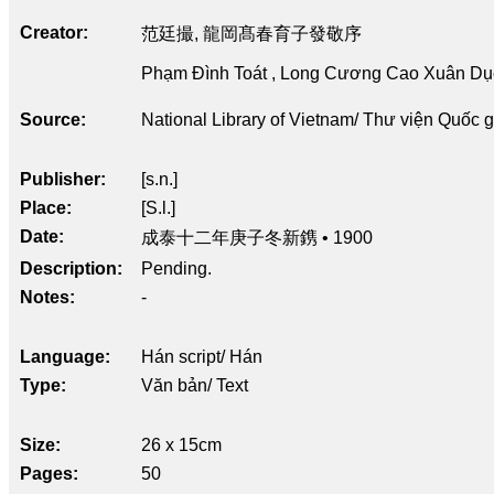
Creator
范廷撮, 龍岡髙春育子發敬序
Phạm Đình Toát , Long Cương Cao Xuân Dục
Source
National Library of Vietnam/ Thư viện Quốc 
Publisher
[s.n.]
Place
[S.l.]
Date
成泰十二年庚子冬新鎸 • 1900
Description
Pending.
Notes
-
Language
Hán script/ Hán
Type
Văn bản/ Text
Size
26 x 15cm
Pages
50