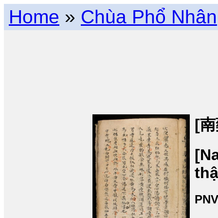
Home
»
Chùa Phổ Nhân
[
[N
thậ
PNV