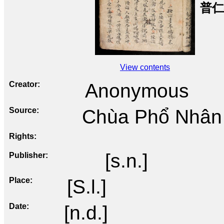
普仁
View contents
Creator
Anonymous
Source
Chùa Phổ Nhân
Rights
[s.n.]
Publisher
Place
[S.l.]
Date
[n.d.]