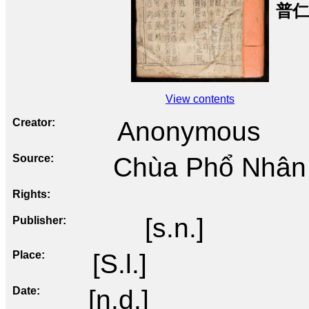
普仁
View contents
Creator
Anonymous
Source
Chùa Phổ Nhân
Rights
[s.n.]
Publisher
Place
[S.l.]
Date
[n.d.]