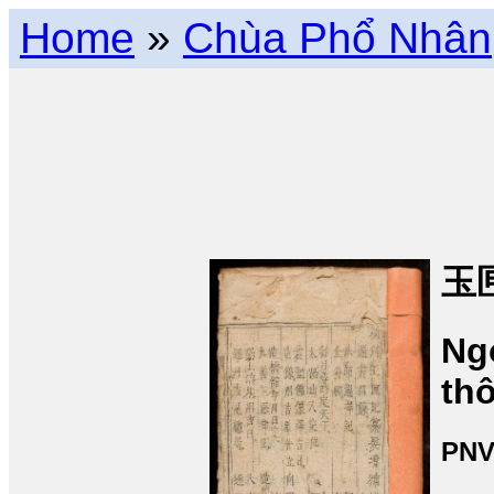
Home
»
Chùa Phổ Nhân
玉
Ng
th
PNV