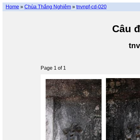
Home
»
Chùa Thắng Nghiêm
»
tnvnpf-cd-020
Câu đố
tnv
Page 1 of 1