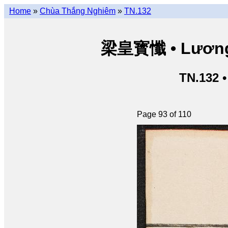
Home
»
Chùa Thắng Nghiêm
»
TN.132
梁皇寳懺 • Lương 
TN.132 
Page 93 of 110