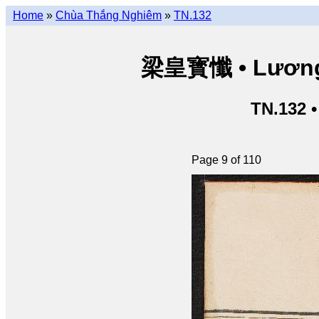
Home
»
Chùa Thắng Nghiêm
»
TN.132
梁皇寳懺 • Lương 
TN.132 
Page 9 of 110