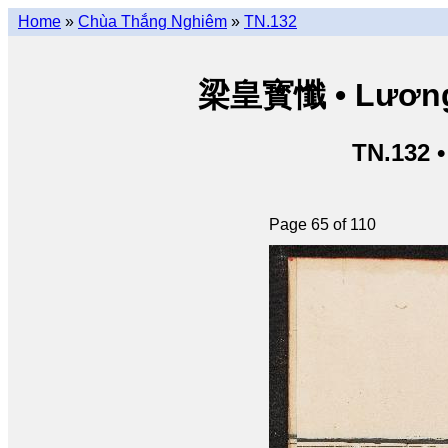
Home
»
Chùa Thắng Nghiêm
»
TN.132
梁皇寳懺 • Lương 
TN.132 
Page 65 of 110