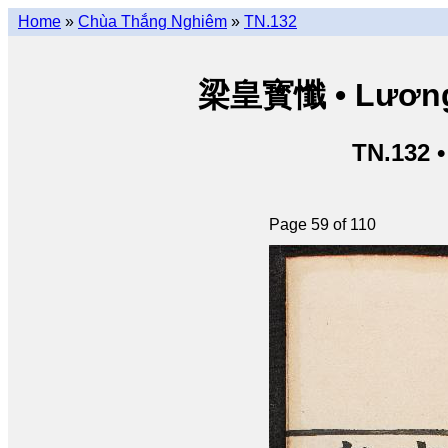
Home
»
Chùa Thắng Nghiêm
»
TN.132
梁皇寳懺 • Lương 
TN.132 
Page 59 of 110