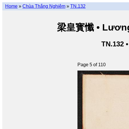
Home
»
Chùa Thắng Nghiêm
»
TN.132
梁皇寳懺 • Lương 
TN.132 
Page 5 of 110