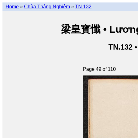
Home
»
Chùa Thắng Nghiêm
»
TN.132
梁皇寳懺 • Lương 
TN.132 
Page 49 of 110