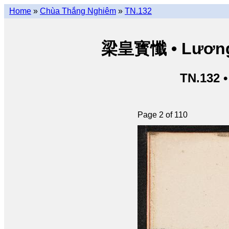
Home
»
Chùa Thắng Nghiêm
»
TN.132
梁皇寳懺 • Lương 
TN.132 
Page 2 of 110