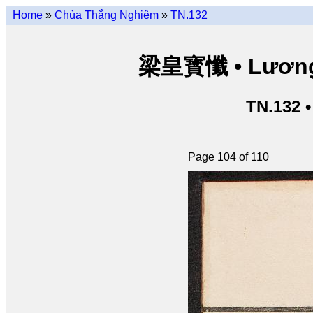
Home
»
Chùa Thắng Nghiêm
»
TN.132
梁皇寳懺 • Lương 
TN.132 
Page 104 of 110