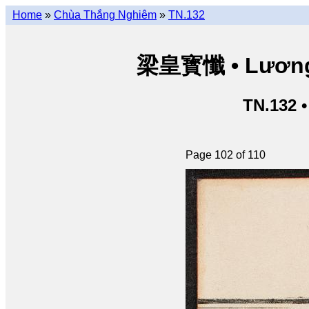
Home
»
Chùa Thắng Nghiêm
»
TN.132
梁皇寳懺 • Lương 
TN.132 
Page 102 of 110