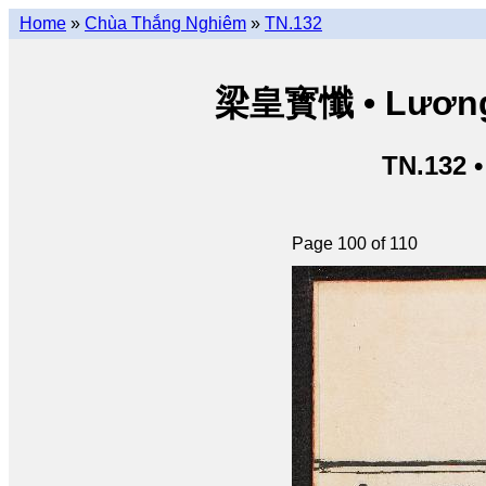
Home
»
Chùa Thắng Nghiêm
»
TN.132
梁皇寳懺 • Lương 
TN.132 
Page 100 of 110