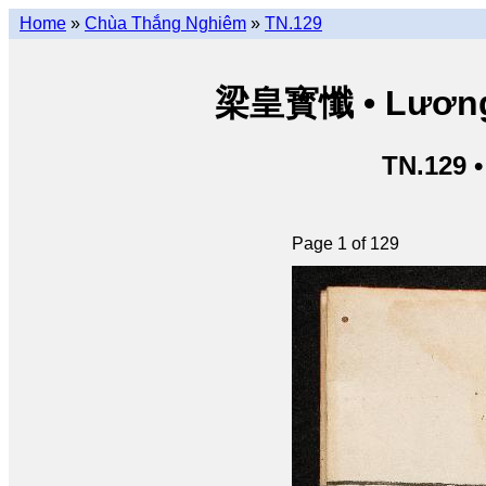
Home
»
Chùa Thắng Nghiêm
»
TN.129
梁皇寳懺 • Lương 
TN.129 
Page 1 of 129