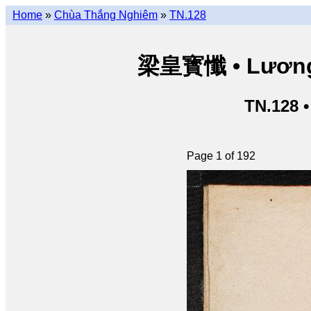
Home
»
Chùa Thắng Nghiêm
»
TN.128
梁皇寳懺 • Lương 
TN.128 
Page 1 of 192