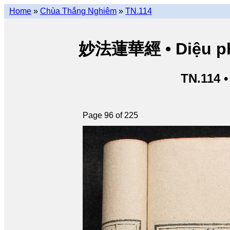
Home
»
Chùa Thắng Nghiêm
»
TN.114
妙法蓮華經 • Diệu pháp
TN.114 
Page 96 of 225