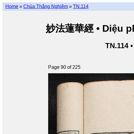
Home
»
Chùa Thắng Nghiêm
»
TN.114
妙法蓮華經 • Diệu pháp
TN.114 
Page 90 of 225