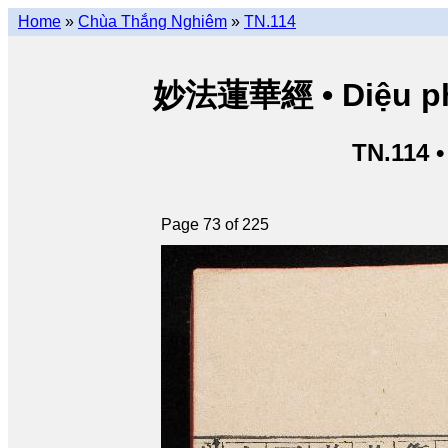
Home
»
Chùa Thắng Nghiêm
»
TN.114
妙法蓮華經 • Diệu pháp
TN.114 
Page 73 of 225