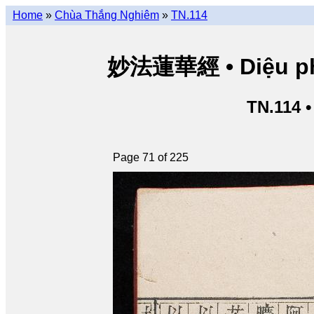
Home
»
Chùa Thắng Nghiêm
»
TN.114
妙法蓮華經 • Diệu pháp
TN.114 
Page 71 of 225