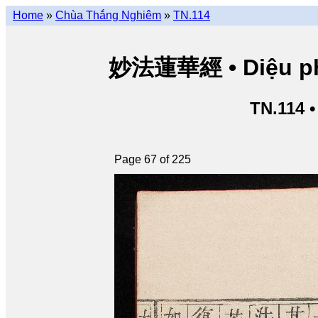
Home
»
Chùa Thắng Nghiêm
»
TN.114
妙法蓮華經 • Diệu pháp
TN.114 
Page 67 of 225