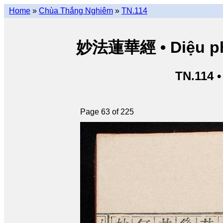
Home
»
Chùa Thắng Nghiêm
»
TN.114
妙法蓮華經 • Diệu pháp
TN.114 
Page 63 of 225