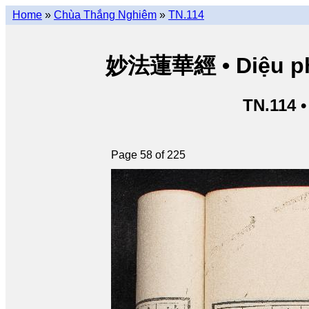
Home
»
Chùa Thắng Nghiêm
»
TN.114
妙法蓮華經 • Diệu pháp
TN.114 
Page 58 of 225