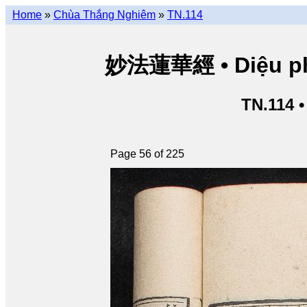
Home
»
Chùa Thắng Nghiêm
»
TN.114
妙法蓮華經 • Diệu pháp
TN.114 
Page 56 of 225