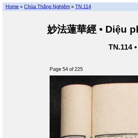
Home
»
Chùa Thắng Nghiêm
»
TN.114
妙法蓮華經 • Diệu pháp
TN.114 
Page 54 of 225