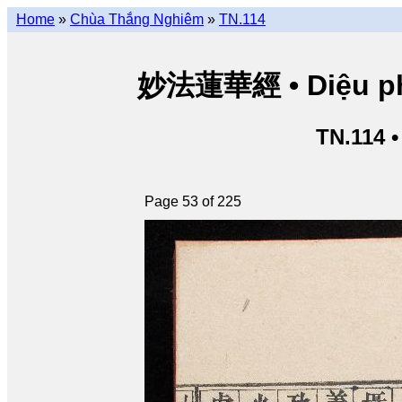
Home
»
Chùa Thắng Nghiêm
»
TN.114
妙法蓮華經 • Diệu pháp
TN.114 
Page 53 of 225