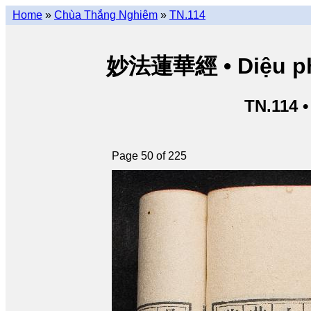
Home
»
Chùa Thắng Nghiêm
»
TN.114
妙法蓮華經 • Diệu pháp
TN.114 
Page 50 of 225