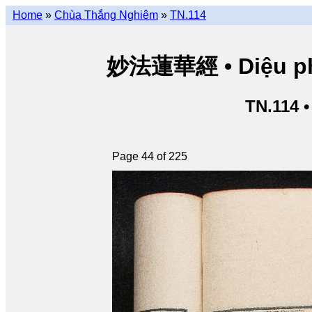
Home
»
Chùa Thắng Nghiêm
»
TN.114
妙法蓮華經 • Diệu pháp
TN.114 
Page 44 of 225