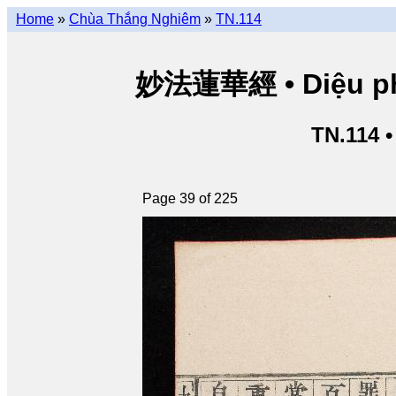
Home
»
Chùa Thắng Nghiêm
»
TN.114
妙法蓮華經 • Diệu pháp
TN.114 
Page 39 of 225