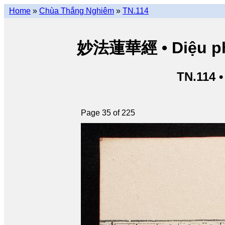
Home
»
Chùa Thắng Nghiêm
»
TN.114
妙法蓮華經 • Diệu pháp
TN.114 
Page 35 of 225