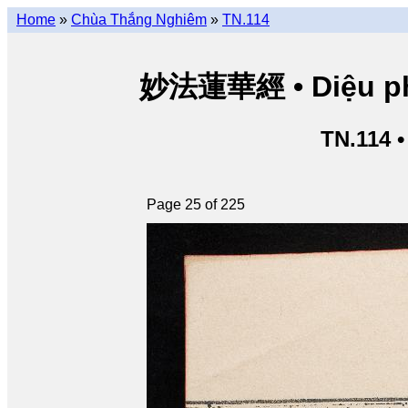
Home
»
Chùa Thắng Nghiêm
»
TN.114
妙法蓮華經 • Diệu pháp
TN.114 
Page 25 of 225