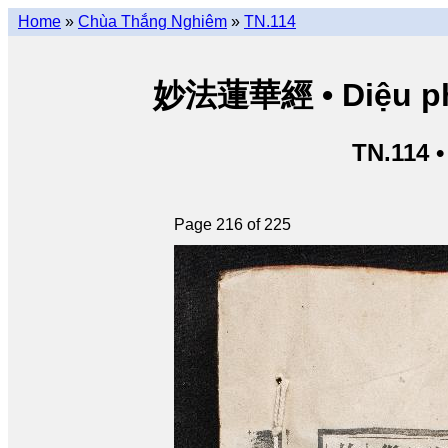
Home
»
Chùa Thắng Nghiêm
»
TN.114
妙法蓮華經 • Diệu pháp
TN.114 
Page 216 of 225