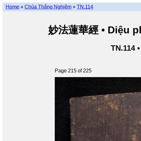
Home
»
Chùa Thắng Nghiêm
»
TN.114
妙法蓮華經 • Diệu pháp
TN.114 
Page 215 of 225