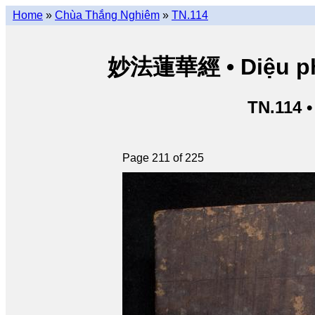
Home
»
Chùa Thắng Nghiêm
»
TN.114
妙法蓮華經 • Diệu pháp
TN.114 
Page 211 of 225