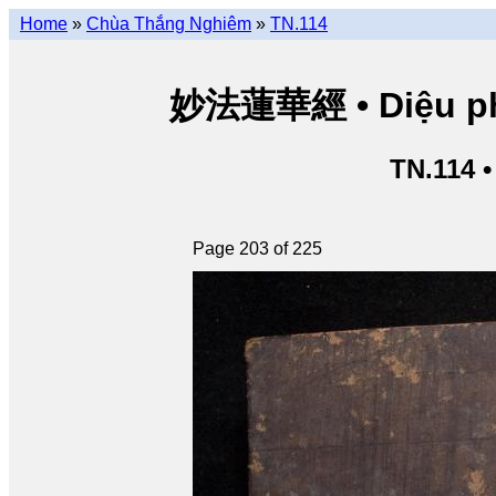
Home
»
Chùa Thắng Nghiêm
»
TN.114
妙法蓮華經 • Diệu pháp
TN.114 
Page 203 of 225