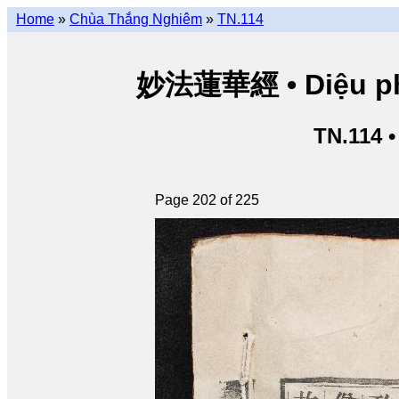
Home
»
Chùa Thắng Nghiêm
»
TN.114
妙法蓮華經 • Diệu pháp
TN.114 
Page 202 of 225