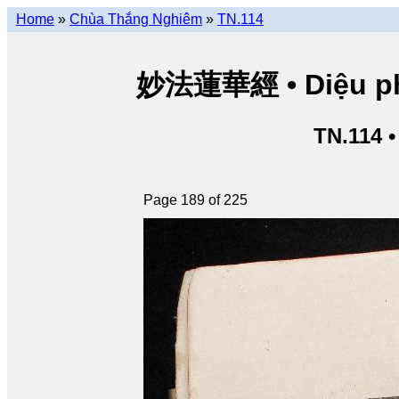
Home
»
Chùa Thắng Nghiêm
»
TN.114
妙法蓮華經 • Diệu pháp
TN.114 
Page 189 of 225