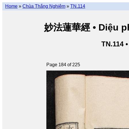
Home
»
Chùa Thắng Nghiêm
»
TN.114
妙法蓮華經 • Diệu pháp
TN.114 
Page 184 of 225