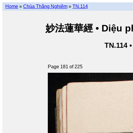
Home
»
Chùa Thắng Nghiêm
»
TN.114
妙法蓮華經 • Diệu pháp
TN.114 
Page 181 of 225