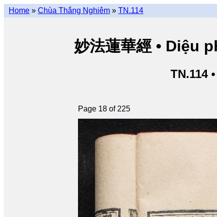
Home
»
Chùa Thắng Nghiêm
»
TN.114
妙法蓮華經 • Diệu pháp
TN.114 
Page 18 of 225