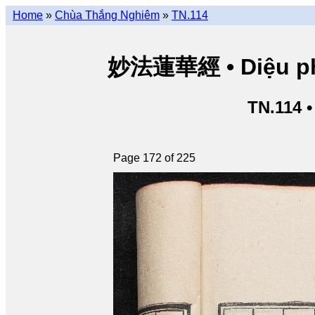
Home
»
Chùa Thắng Nghiêm
»
TN.114
妙法蓮華經 • Diệu pháp
TN.114 
Page 172 of 225