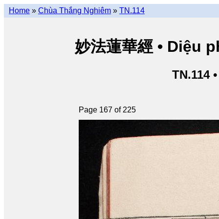
Home
»
Chùa Thắng Nghiêm
»
TN.114
妙法蓮華經 • Diệu pháp
TN.114 
Page 167 of 225