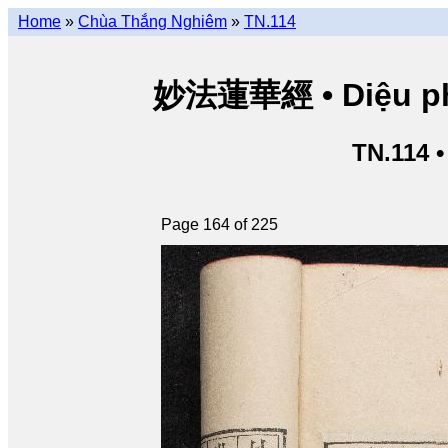
Home
»
Chùa Thắng Nghiêm
»
TN.114
妙法蓮華經 • Diệu pháp
TN.114 
Page 164 of 225