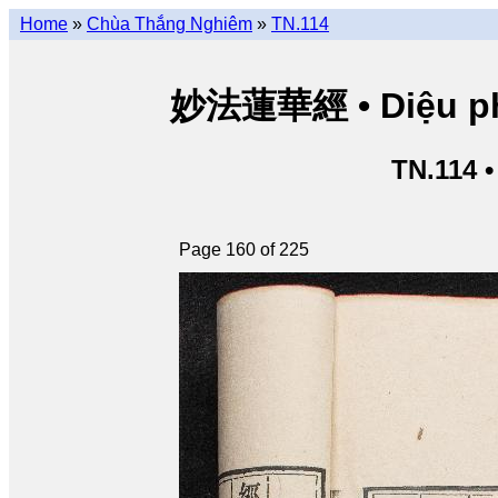
Home
»
Chùa Thắng Nghiêm
»
TN.114
妙法蓮華經 • Diệu pháp
TN.114 
Page 160 of 225