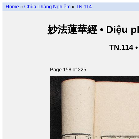
Home
»
Chùa Thắng Nghiêm
»
TN.114
妙法蓮華經 • Diệu pháp
TN.114 
Page 158 of 225