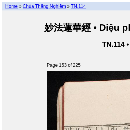
Home
»
Chùa Thắng Nghiêm
»
TN.114
妙法蓮華經 • Diệu pháp
TN.114 
Page 153 of 225